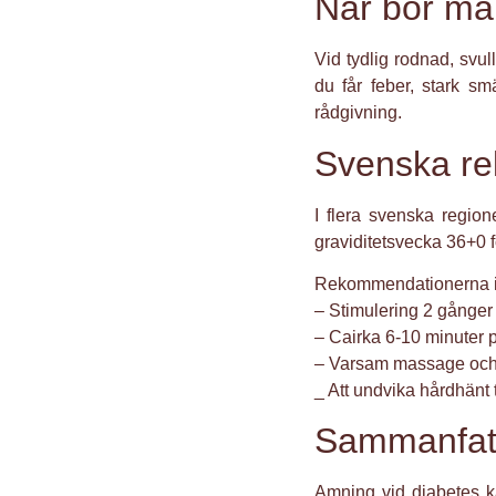
När bör ma
Vid tydlig rodnad, svu
du får feber, stark s
rådgivning.
Svenska re
I flera svenska regio
graviditetsvecka 36+0 f
Rekommendationerna in
– Stimulering 2 gånger
– Cairka 6-10 minuter p
– Varsam massage och 
_ Att undvika hårdhänt 
Sammanfat
Amning vid diabetes k