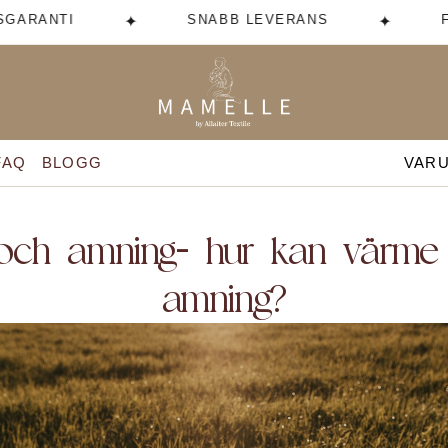
RANTI
SNABB LEVERANS
FRI
✦
✦
FAQ
BLOGG
VAR
och amning- hur kan värme 
amning?