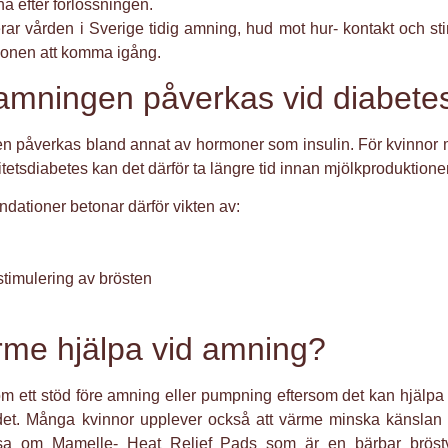
na efter förlossningen.
r vården i Sverige tidig amning, hud mot hur- kontakt och sti
tionen att komma igång.
 amningen påverkas vid diabete
n påverkas bland annat av hormoner som insulin. För kvinnor m
itetsdiabetes kan det därför ta längre tid innan mjölkproduktionen 
ationer betonar därför vikten av:
stimulering av brösten
n
rme hjälpa vid amning?
 ett stöd före amning eller pumpning eftersom det kan hjälpa
ödet. Många kvinnor upplever också att värme minska känsla
tipsa om Mamelle- Heat Relief Pads som är en bärbar bröst