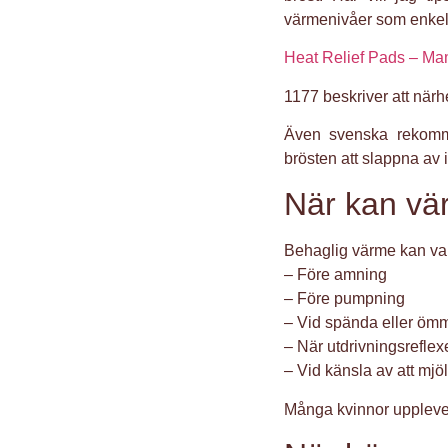
värmenivåer som enkelt
Heat Relief Pads – Mame
1177 beskriver att när
Även svenska rekomme
brösten att slappna av i
När kan vä
Behaglig värme kan va
– Före amning
– Före pumpning
– Vid spända eller ömm
– När utdrivningsreflex
– Vid känsla av att mjö
Många kvinnor upplever