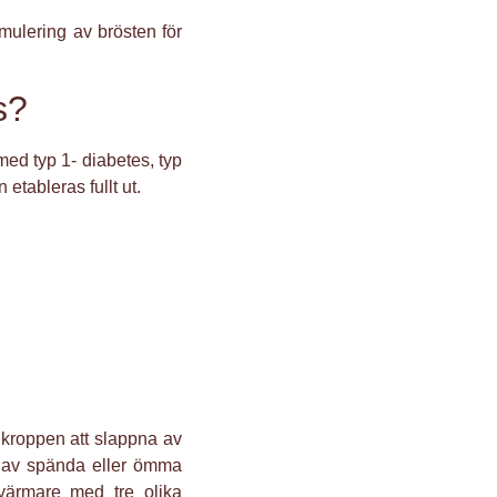
mulering av brösten för
s?
ed typ 1- diabetes, typ
etableras fullt ut.
 kroppen att slappna av
n av spända eller ömma
värmare med tre olika