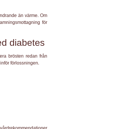
 lindrande än värme. Om
 amningsmottagning för
d diabetes
era brösten redan från
inför förlossningen.
a vårdrekommendationer