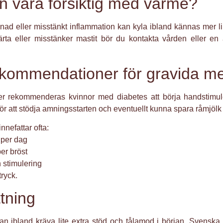
n vara försiktig med värme?
llnad eller misstänkt inflammation kan kyla ibland kännas mer
märta eller misstänker mastit bör du kontakta vården eller en
kommendationer för gravida me
ner rekommenderas kvinnor med diabetes att börja handstimul
ör att stödja amningsstarten och eventuellt kunna spara råmjölk 
nefattar ofta:
 per dag
er bröst
stimulering
tryck.
tning
an ibland kräva lite extra stöd och tålamod i början. Svensk