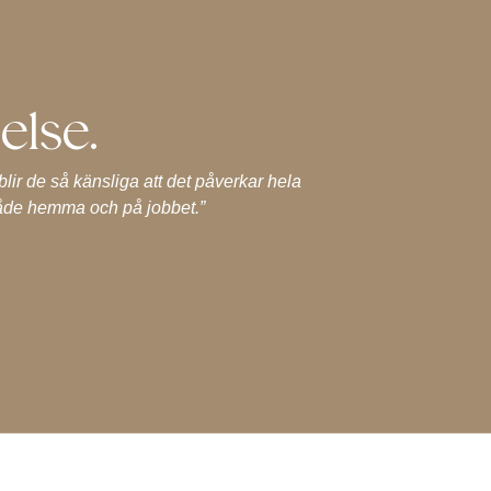
else.
ir de så känsliga att det påverkar hela
”I lo
både hemma och på jobbet.”