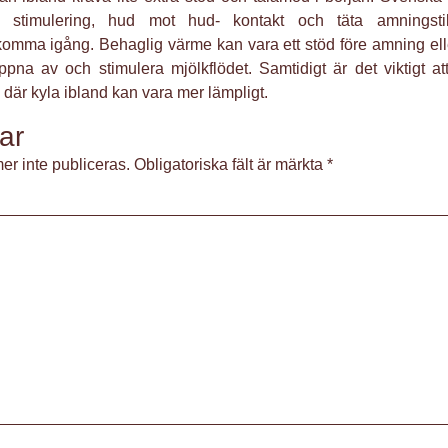
ig stimulering, hud mot hud- kontakt och täta amningstill
 komma igång. Behaglig värme kan vara ett stöd före amning el
appna av och stimulera mjölkflödet. Samtidigt är det viktigt 
där kyla ibland kan vara mer lämpligt.
ar
r inte publiceras.
Obligatoriska fält är märkta
*