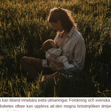
 kan ibland innebära extra utmaningar. Forskning och svensk
diabetes oftare kan uppleva att den mogna bröstmjölken dröjer i