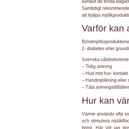
särskilt de första dagar
Samtidigt rekommendera
att hjälpa mjölkproduk
Varför kan
Bröstmjölksproduktione
2- diabetes eller gravid
Svenska vårdrekommend
– Tidig amning
– Hud mot hur- kontakt
– Handmjölkning eller 
– Täta amningstillfälle
Hur kan vä
Värme används ofta som
och stimulera mjölkfl
bröst. Här vill jag 