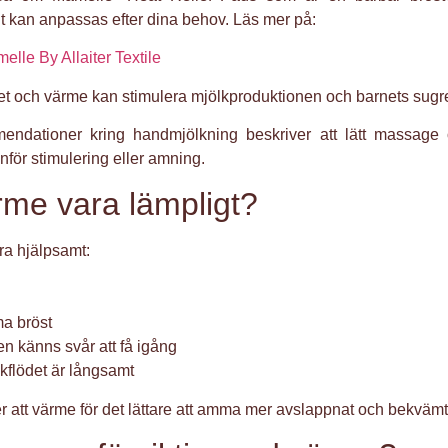
 kan anpassas efter dina behov. Läs mer på:
lle By Allaiter Textile
het och värme kan stimulera mjölkproduktionen och barnets sugre
ndationer kring handmjölkning beskriver att lätt massage
nför stimulering eller amning.
rme vara lämpligt?
ra hjälpsamt:
a bröst
en känns svår att få igång
lkflödet är långsamt
 att värme för det lättare att amma mer avslappnat och bekvämt