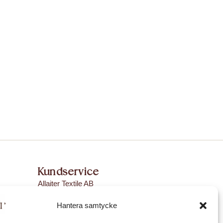
Kundservice
Allaiter Textile AB
info@allaitertextile.com
Hantera samtycke
Allmänna villkor
Org.nr 559406-9451