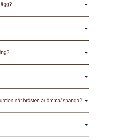
lägg?
ing?
uation när brösten är ömma/ spända?