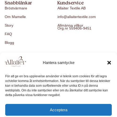
Snabblänkar
Kundservice
Bröstvärmare
Allaiter Textile AB
Om Mamelle
info@allaitertextile.com
Story
Allmänna villkor
Org.nr 559406-9451
FAQ
Blogg
Hantera samtycke
För att ge en bra upplevelse använder vi teknik som cookies för att lagra
och/eller komma åt enhetsinformation. När du samtycker till dessa tekniker
kan vi behandla data som surfbeteende eller unika ID:n på denna
webbplats. Om du inte samtycker eller om du återkallar ditt samtycke kan
detta påverka vissa funktioner negativt.
Vi skapar omtänksamma produkter för ammande kvinnor, med
fokus på funktion, estetik och välmående
Acceptera