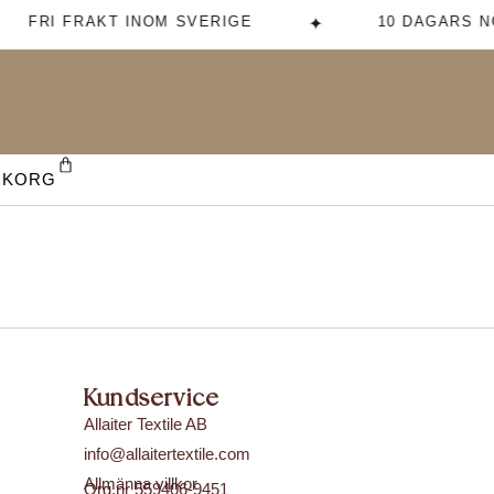
FRI FRAKT INOM SVERIGE
10 DAGARS N
✦
UKORG
Kundservice
Allaiter Textile AB
info@allaitertextile.com
Allmänna villkor
Org.nr 559406-9451