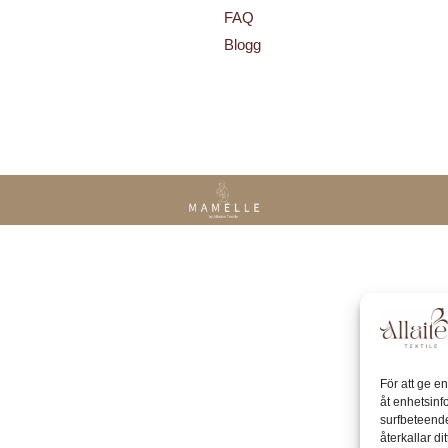
FAQ
Blogg
För att ge e
åt enhetsinf
surfbeteende
återkallar d