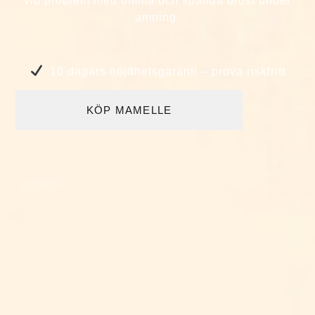
vid problem med ömma och spända bröst under
amning.
10 dagars nöjdhetsgaranti – prova riskfritt
KÖP MAMELLE