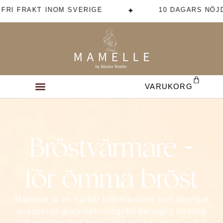
FRI FRAKT INOM SVERIGE
10 DAGARS NÖJD
✦
VARUKORG
Bröstvärmare -
för ömma bröst
Mamelle är en bärbar bröstvärmare som utnyttjar
avancerad grafenteknologi för behaglig lindring